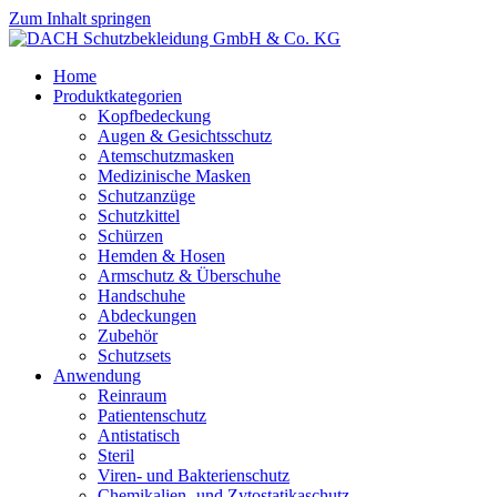
Zum Inhalt springen
Home
Produktkategorien
Kopfbedeckung
Augen & Gesichtsschutz
Atemschutzmasken
Medizinische Masken
Schutzanzüge
Schutzkittel
Schürzen
Hemden & Hosen
Armschutz & Überschuhe
Handschuhe
Abdeckungen
Zubehör
Schutzsets
Anwendung
Reinraum
Patientenschutz
Antistatisch
Steril
Viren- und Bakterienschutz
Chemikalien- und Zytostatikaschutz