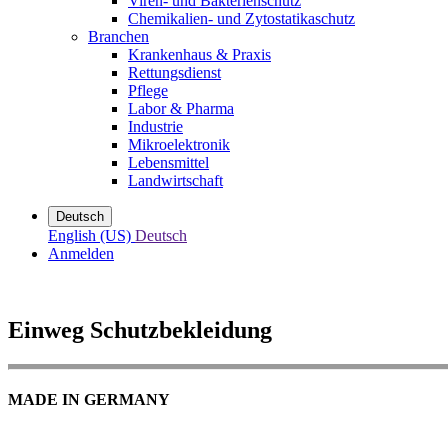
Viren- und Bakterienschutz
Chemikalien- und Zytostatikaschutz
Branchen
Krankenhaus & Praxis
Rettungsdienst
Pflege
Labor & Pharma
Industrie
Mikroelektronik
Lebensmittel
Landwirtschaft
Deutsch
English (US)
Deutsch
Anmelden
Einweg Schutzbekleidung
MADE IN GERMANY