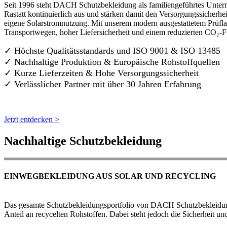
Seit 1996 steht DACH Schutzbekleidung als familiengeführtes Untern
Rastatt kontinuierlich aus und stärken damit den Versorgungssicherh
eigene Solarstromnutzung. Mit unserem modern ausgestattetem Prüflab
Transportwegen, hoher Liefersicherheit und einem reduzierten CO₂-
✓ Höchste Qualitätsstandards und ISO 9001 & ISO 13485
✓ Nachhaltige Produktion & Europäische Rohstoffquellen
✓ Kurze Lieferzeiten & Hohe Versorgungssicherheit
✓ Verlässlicher Partner mit über 30 Jahren Erfahrung
Jetzt entdecken >
Nachhaltige Schutzbekleidung
EINWEGBEKLEIDUNG AUS SOLAR UND RECYCLING
Das gesamte Schutzbekleidungsportfolio von DACH Schutzbekleidung w
Anteil an recycelten Rohstoffen. Dabei steht jedoch die Sicherheit un