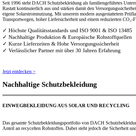
Seit 1996 steht DACH Schutzbekleidung als familiengeführtes Untern
Rastatt kontinuierlich aus und stärken damit den Versorgungssicherh
eigene Solarstromnutzung. Mit unserem modern ausgestattetem Prüflab
Transportwegen, hoher Liefersicherheit und einem reduzierten CO₂-
✓ Höchste Qualitätsstandards und ISO 9001 & ISO 13485
✓ Nachhaltige Produktion & Europäische Rohstoffquellen
✓ Kurze Lieferzeiten & Hohe Versorgungssicherheit
✓ Verlässlicher Partner mit über 30 Jahren Erfahrung
Jetzt entdecken >
Nachhaltige Schutzbekleidung
EINWEGBEKLEIDUNG AUS SOLAR UND RECYCLING
Das gesamte Schutzbekleidungsportfolio von DACH Schutzbekleidung w
Anteil an recycelten Rohstoffen. Dabei steht jedoch die Sicherheit un