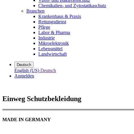
Viren- und Bakterienschutz
Chemikalien- und Zytostatikaschutz
Branchen
Krankenhaus & Praxis
Rettungsdienst
Pflege
Labor & Pharma
Industrie
Mikroelektronik
Lebensmittel
Landwirtschaft
Deutsch
English (US)
Deutsch
Anmelden
Einweg Schutzbekleidung
MADE IN GERMANY