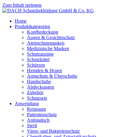
Zum Inhalt springen
Home
Produktkategorien
Kopfbedeckung
Augen & Gesichtsschutz
Atemschutzmasken
Medizinische Masken
Schutzanzüge
Schutzkittel
Schürzen
Hemden & Hosen
Armschutz & Überschuhe
Handschuhe
Abdeckungen
Zubehör
Schutzsets
Anwendung
Reinraum
Patientenschutz
Antistatisch
Steril
Viren- und Bakterienschutz
Chemikalien- und Zytostatikaschutz