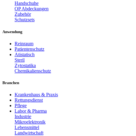
Handschuhe
OP Abdeckungen
Zubehör
Schutzsets
Anwendung
Reinraum
Patientenschutz
Atistatisch
Steril
Zytostatika
Chemikalienschutz
Branchen
Krankenhaus & Praxis
Rettungsdienst
Pflege
Labor & Pharma
Industrie
Mikroelektronik
Lebensmittel
Landwirtschaft