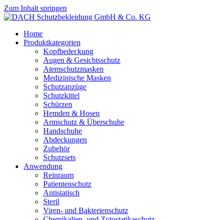
Zum Inhalt springen
Home
Produktkategorien
Kopfbedeckung
Augen & Gesichtsschutz
Atemschutzmasken
Medizinische Masken
Schutzanzüge
Schutzkittel
Schürzen
Hemden & Hosen
Armschutz & Überschuhe
Handschuhe
Abdeckungen
Zubehör
Schutzsets
Anwendung
Reinraum
Patientenschutz
Antistatisch
Steril
Viren- und Bakterienschutz
Chemikalien- und Zytostatikaschutz