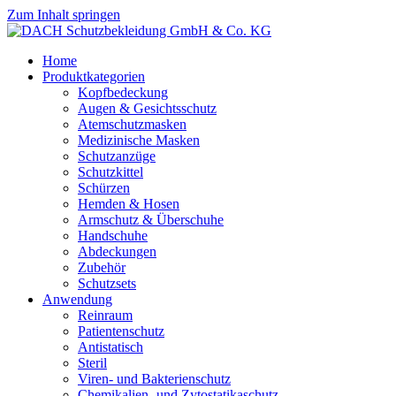
Zum Inhalt springen
Home
Produktkategorien
Kopfbedeckung
Augen & Gesichtsschutz
Atemschutzmasken
Medizinische Masken
Schutzanzüge
Schutzkittel
Schürzen
Hemden & Hosen
Armschutz & Überschuhe
Handschuhe
Abdeckungen
Zubehör
Schutzsets
Anwendung
Reinraum
Patientenschutz
Antistatisch
Steril
Viren- und Bakterienschutz
Chemikalien- und Zytostatikaschutz