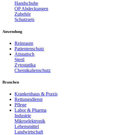
Handschuhe
OP Abdeckungen
Zubehör
Schutzsets
Anwendung
Reinraum
Patientenschutz
Atistatisch
Steril
Zytostatika
Chemikalienschutz
Branchen
Krankenhaus & Praxis
Rettungsdienst
Pflege
Labor & Pharma
Industrie
Mikroelektronik
Lebensmittel
Landwirtschaft