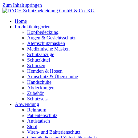
Zum Inhalt springen
Home
Produktkategorien
Kopfbedeckung
Augen & Gesichtsschutz
Atemschutzmasken
Medizinische Masken
Schutzanzüge
Schutzkittel
Schürzen
Hemden & Hosen
Armschutz & Überschuhe
Handschuhe
Abdeckungen
Zubehör
Schutzsets
Anwendung
Reinraum
Patientenschutz
Antistatisch
Steril
Viren- und Bakterienschutz
Chemikalien- und Zytostatikaschutz