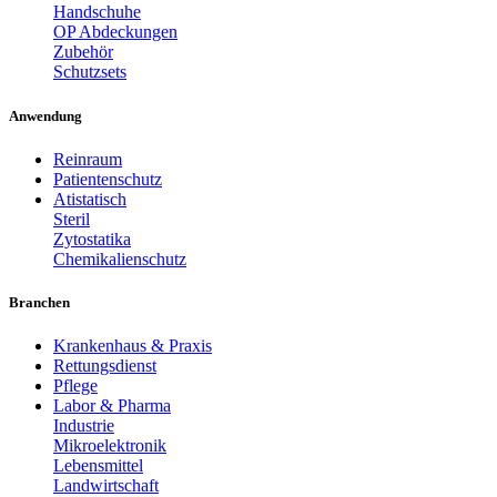
Handschuhe
OP Abdeckungen
Zubehör
Schutzsets
Anwendung
Reinraum
Patientenschutz
Atistatisch
Steril
Zytostatika
Chemikalienschutz
Branchen
Krankenhaus & Praxis
Rettungsdienst
Pflege
Labor & Pharma
Industrie
Mikroelektronik
Lebensmittel
Landwirtschaft