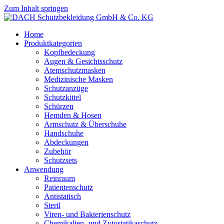
Zum Inhalt springen
Home
Produktkategorien
Kopfbedeckung
Augen & Gesichtsschutz
Atemschutzmasken
Medizinische Masken
Schutzanzüge
Schutzkittel
Schürzen
Hemden & Hosen
Armschutz & Überschuhe
Handschuhe
Abdeckungen
Zubehör
Schutzsets
Anwendung
Reinraum
Patientenschutz
Antistatisch
Steril
Viren- und Bakterienschutz
Chemikalien- und Zytostatikaschutz