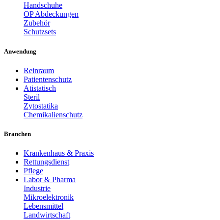
Handschuhe
OP Abdeckungen
Zubehör
Schutzsets
Anwendung
Reinraum
Patientenschutz
Atistatisch
Steril
Zytostatika
Chemikalienschutz
Branchen
Krankenhaus & Praxis
Rettungsdienst
Pflege
Labor & Pharma
Industrie
Mikroelektronik
Lebensmittel
Landwirtschaft