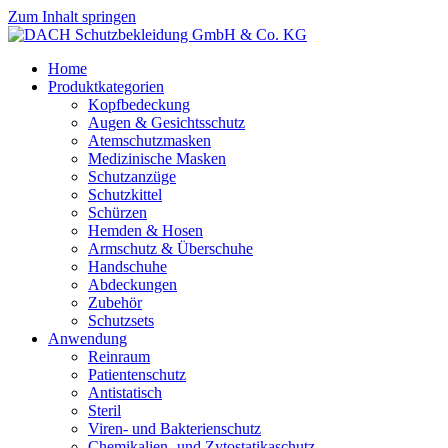
Zum Inhalt springen
Home
Produktkategorien
Kopfbedeckung
Augen & Gesichtsschutz
Atemschutzmasken
Medizinische Masken
Schutzanzüge
Schutzkittel
Schürzen
Hemden & Hosen
Armschutz & Überschuhe
Handschuhe
Abdeckungen
Zubehör
Schutzsets
Anwendung
Reinraum
Patientenschutz
Antistatisch
Steril
Viren- und Bakterienschutz
Chemikalien- und Zytostatikaschutz