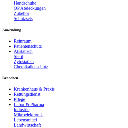
Handschuhe
OP Abdeckungen
Zubehör
Schutzsets
Anwendung
Reinraum
Patientenschutz
Atistatisch
Steril
Zytostatika
Chemikalienschutz
Branchen
Krankenhaus & Praxis
Rettungsdienst
Pflege
Labor & Pharma
Industrie
Mikroelektronik
Lebensmittel
Landwirtschaft