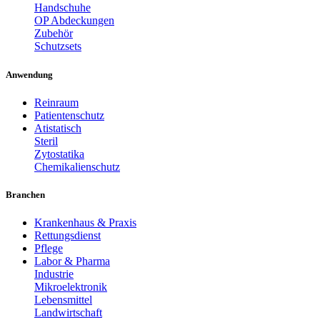
Handschuhe
OP Abdeckungen
Zubehör
Schutzsets
Anwendung
Reinraum
Patientenschutz
Atistatisch
Steril
Zytostatika
Chemikalienschutz
Branchen
Krankenhaus & Praxis
Rettungsdienst
Pflege
Labor & Pharma
Industrie
Mikroelektronik
Lebensmittel
Landwirtschaft