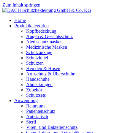
Zum Inhalt springen
Home
Produktkategorien
Kopfbedeckung
Augen & Gesichtsschutz
Atemschutzmasken
Medizinische Masken
Schutzanzüge
Schutzkittel
Schürzen
Hemden & Hosen
Armschutz & Überschuhe
Handschuhe
Abdeckungen
Zubehör
Schutzsets
Anwendung
Reinraum
Patientenschutz
Antistatisch
Steril
Viren- und Bakterienschutz
Chemikalien- und Zytostatikaschutz