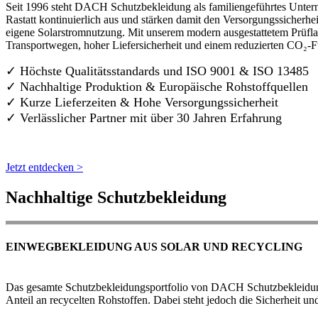
Seit 1996 steht DACH Schutzbekleidung als familiengeführtes Untern
Rastatt kontinuierlich aus und stärken damit den Versorgungssicherh
eigene Solarstromnutzung. Mit unserem modern ausgestattetem Prüflab
Transportwegen, hoher Liefersicherheit und einem reduzierten CO₂-
✓ Höchste Qualitätsstandards und ISO 9001 & ISO 13485
✓ Nachhaltige Produktion & Europäische Rohstoffquellen
✓ Kurze Lieferzeiten & Hohe Versorgungssicherheit
✓ Verlässlicher Partner mit über 30 Jahren Erfahrung
Jetzt entdecken >
Nachhaltige Schutzbekleidung
EINWEGBEKLEIDUNG AUS SOLAR UND RECYCLING
Das gesamte Schutzbekleidungsportfolio von DACH Schutzbekleidung w
Anteil an recycelten Rohstoffen. Dabei steht jedoch die Sicherheit un