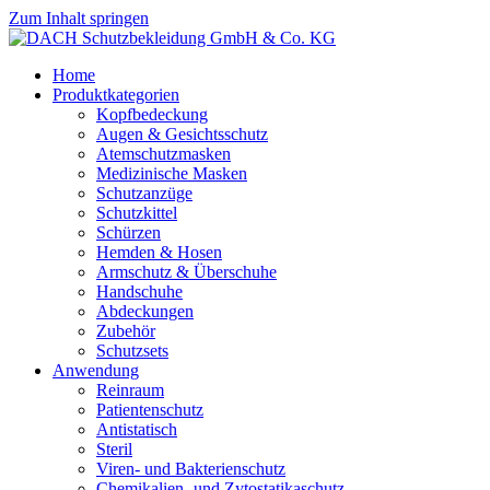
Zum Inhalt springen
Home
Produktkategorien
Kopfbedeckung
Augen & Gesichtsschutz
Atemschutzmasken
Medizinische Masken
Schutzanzüge
Schutzkittel
Schürzen
Hemden & Hosen
Armschutz & Überschuhe
Handschuhe
Abdeckungen
Zubehör
Schutzsets
Anwendung
Reinraum
Patientenschutz
Antistatisch
Steril
Viren- und Bakterienschutz
Chemikalien- und Zytostatikaschutz