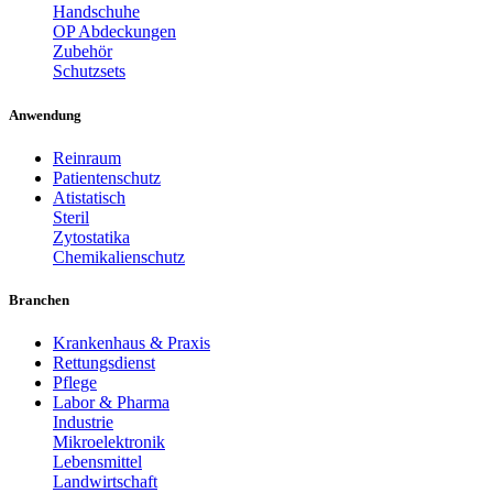
Handschuhe
OP Abdeckungen
Zubehör
Schutzsets
Anwendung
Reinraum
Patientenschutz
Atistatisch
Steril
Zytostatika
Chemikalienschutz
Branchen
Krankenhaus & Praxis
Rettungsdienst
Pflege
Labor & Pharma
Industrie
Mikroelektronik
Lebensmittel
Landwirtschaft