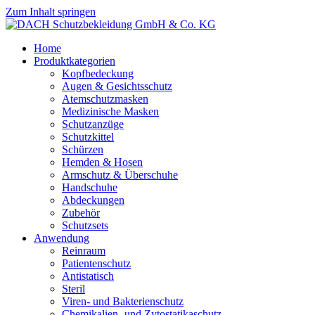
Zum Inhalt springen
Home
Produktkategorien
Kopfbedeckung
Augen & Gesichtsschutz
Atemschutzmasken
Medizinische Masken
Schutzanzüge
Schutzkittel
Schürzen
Hemden & Hosen
Armschutz & Überschuhe
Handschuhe
Abdeckungen
Zubehör
Schutzsets
Anwendung
Reinraum
Patientenschutz
Antistatisch
Steril
Viren- und Bakterienschutz
Chemikalien- und Zytostatikaschutz