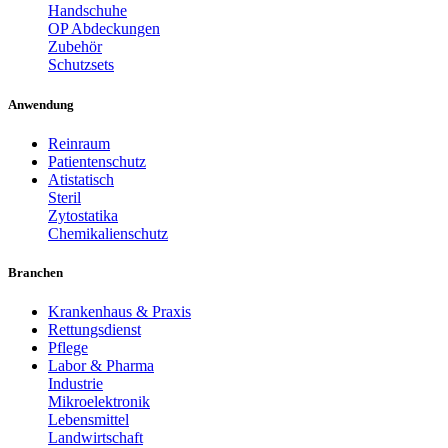
Handschuhe
OP Abdeckungen
Zubehör
Schutzsets
Anwendung
Reinraum
Patientenschutz
Atistatisch
Steril
Zytostatika
Chemikalienschutz
Branchen
Krankenhaus & Praxis
Rettungsdienst
Pflege
Labor & Pharma
Industrie
Mikroelektronik
Lebensmittel
Landwirtschaft