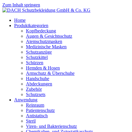
Zum Inhalt springen
Home
Produktkategorien
Kopfbedeckung
Augen & Gesichtsschutz
Atemschutzmasken
Medizinische Masken
Schutzanzüge
Schutzkittel
Schürzen
Hemden & Hosen
Armschutz & Überschuhe
Handschuhe
Abdeckungen
Zubehör
Schutzsets
Anwendung
Reinraum
Patientenschutz
Antistatisch
Steril
Viren- und Bakterienschutz
Chemikalien- und Zytostatikaschutz