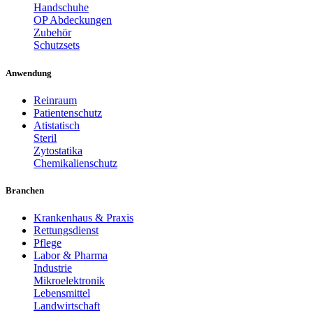
Handschuhe
OP Abdeckungen
Zubehör
Schutzsets
Anwendung
Reinraum
Patientenschutz
Atistatisch
Steril
Zytostatika
Chemikalienschutz
Branchen
Krankenhaus & Praxis
Rettungsdienst
Pflege
Labor & Pharma
Industrie
Mikroelektronik
Lebensmittel
Landwirtschaft