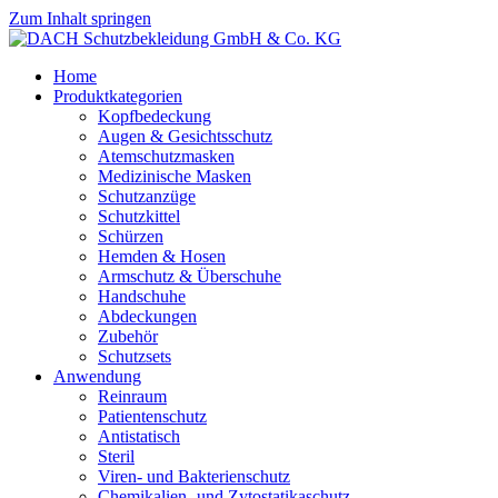
Zum Inhalt springen
Home
Produktkategorien
Kopfbedeckung
Augen & Gesichtsschutz
Atemschutzmasken
Medizinische Masken
Schutzanzüge
Schutzkittel
Schürzen
Hemden & Hosen
Armschutz & Überschuhe
Handschuhe
Abdeckungen
Zubehör
Schutzsets
Anwendung
Reinraum
Patientenschutz
Antistatisch
Steril
Viren- und Bakterienschutz
Chemikalien- und Zytostatikaschutz