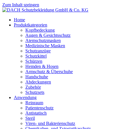
Zum Inhalt springen
Home
Produktkategorien
Kopfbedeckung
Augen & Gesichtsschutz
Atemschutzmasken
Medizinische Masken
Schutzanzüge
Schutzkittel
Schürzen
Hemden & Hosen
Armschutz & Überschuhe
Handschuhe
Abdeckungen
Zubehör
Schutzsets
Anwendung
Reinraum
Patientenschutz
Antistatisch
Steril
Viren- und Bakterienschutz
Chemikalien- und Zytostatikaschutz