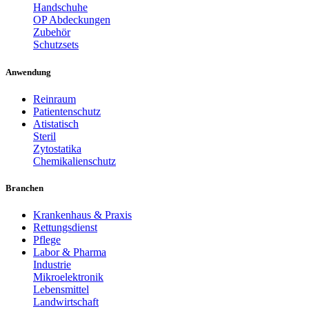
Handschuhe
OP Abdeckungen
Zubehör
Schutzsets
Anwendung
Reinraum
Patientenschutz
Atistatisch
Steril
Zytostatika
Chemikalienschutz
Branchen
Krankenhaus & Praxis
Rettungsdienst
Pflege
Labor & Pharma
Industrie
Mikroelektronik
Lebensmittel
Landwirtschaft