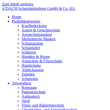
Zum Inhalt springen
Home
Produktkategorien
Kopfbedeckung
Augen & Gesichtsschutz
Atemschutzmasken
Medizinische Masken
Schutzanzüge
Schutzkittel
Schürzen
Hemden & Hosen
Armschutz & Überschuhe
Handschuhe
Abdeckungen
Zubehör
Schutzsets
Anwendung
Reinraum
Patientenschutz
Antistatisch
Steril
Viren- und Bakterienschutz
Chemikalien- und Zytostatikaschutz