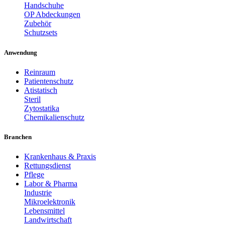
Handschuhe
OP Abdeckungen
Zubehör
Schutzsets
Anwendung
Reinraum
Patientenschutz
Atistatisch
Steril
Zytostatika
Chemikalienschutz
Branchen
Krankenhaus & Praxis
Rettungsdienst
Pflege
Labor & Pharma
Industrie
Mikroelektronik
Lebensmittel
Landwirtschaft