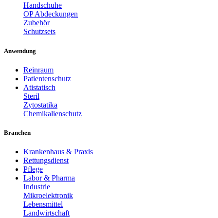
Handschuhe
OP Abdeckungen
Zubehör
Schutzsets
Anwendung
Reinraum
Patientenschutz
Atistatisch
Steril
Zytostatika
Chemikalienschutz
Branchen
Krankenhaus & Praxis
Rettungsdienst
Pflege
Labor & Pharma
Industrie
Mikroelektronik
Lebensmittel
Landwirtschaft