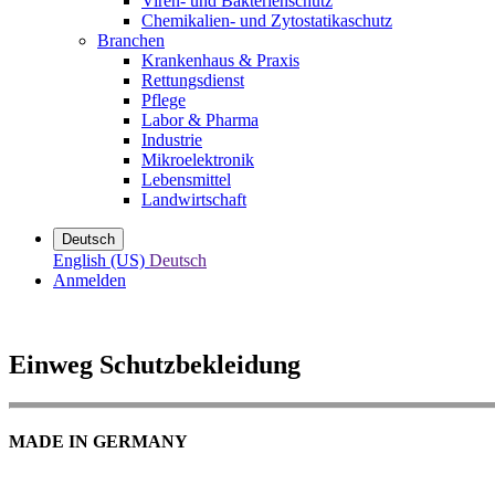
Viren- und Bakterienschutz
Chemikalien- und Zytostatikaschutz
Branchen
Krankenhaus & Praxis
Rettungsdienst
Pflege
Labor & Pharma
Industrie
Mikroelektronik
Lebensmittel
Landwirtschaft
Deutsch
English (US)
Deutsch
Anmelden
Einweg Schutzbekleidung
MADE IN GERMANY