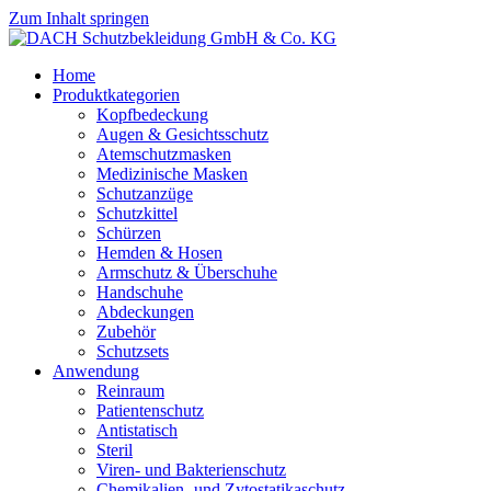
Zum Inhalt springen
Home
Produktkategorien
Kopfbedeckung
Augen & Gesichtsschutz
Atemschutzmasken
Medizinische Masken
Schutzanzüge
Schutzkittel
Schürzen
Hemden & Hosen
Armschutz & Überschuhe
Handschuhe
Abdeckungen
Zubehör
Schutzsets
Anwendung
Reinraum
Patientenschutz
Antistatisch
Steril
Viren- und Bakterienschutz
Chemikalien- und Zytostatikaschutz