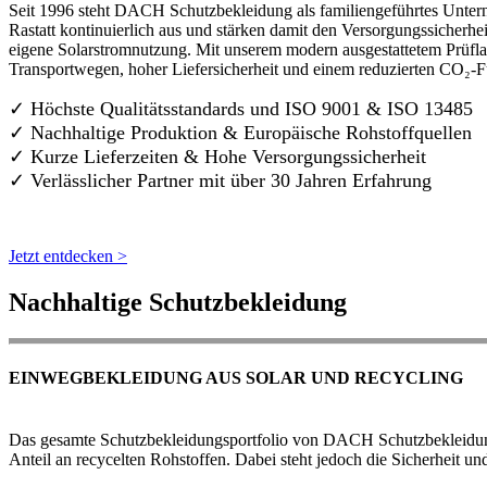
Seit 1996 steht DACH Schutzbekleidung als familiengeführtes Untern
Rastatt kontinuierlich aus und stärken damit den Versorgungssicherh
eigene Solarstromnutzung. Mit unserem modern ausgestattetem Prüflab
Transportwegen, hoher Liefersicherheit und einem reduzierten CO₂-
✓ Höchste Qualitätsstandards und ISO 9001 & ISO 13485
✓ Nachhaltige Produktion & Europäische Rohstoffquellen
✓ Kurze Lieferzeiten & Hohe Versorgungssicherheit
✓ Verlässlicher Partner mit über 30 Jahren Erfahrung
Jetzt entdecken >
Nachhaltige Schutzbekleidung
EINWEGBEKLEIDUNG AUS SOLAR UND RECYCLING
Das gesamte Schutzbekleidungsportfolio von DACH Schutzbekleidung w
Anteil an recycelten Rohstoffen. Dabei steht jedoch die Sicherheit un