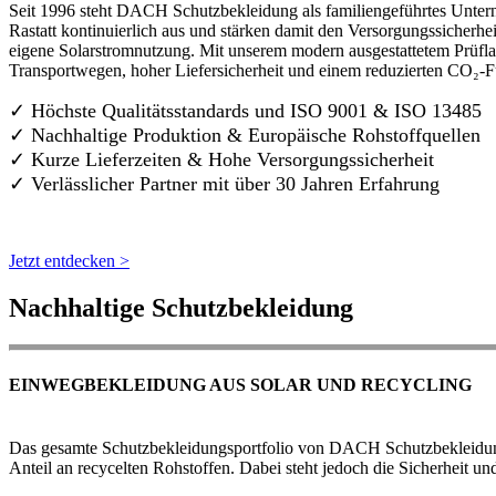
Seit 1996 steht DACH Schutzbekleidung als familiengeführtes Untern
Rastatt kontinuierlich aus und stärken damit den Versorgungssicherh
eigene Solarstromnutzung. Mit unserem modern ausgestattetem Prüflab
Transportwegen, hoher Liefersicherheit und einem reduzierten CO₂-
✓ Höchste Qualitätsstandards und ISO 9001 & ISO 13485
✓ Nachhaltige Produktion & Europäische Rohstoffquellen
✓ Kurze Lieferzeiten & Hohe Versorgungssicherheit
✓ Verlässlicher Partner mit über 30 Jahren Erfahrung
Jetzt entdecken >
Nachhaltige Schutzbekleidung
EINWEGBEKLEIDUNG AUS SOLAR UND RECYCLING
Das gesamte Schutzbekleidungsportfolio von DACH Schutzbekleidung w
Anteil an recycelten Rohstoffen. Dabei steht jedoch die Sicherheit un