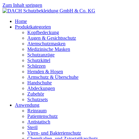
Zum Inhalt springen
Home
Produktkategorien
Kopfbedeckung
Augen & Gesichtsschutz
Atemschutzmasken
Medizinische Masken
Schutzanzüge
Schutzkittel
Schürzen
Hemden & Hosen
Armschutz & Überschuhe
Handschuhe
Abdeckungen
Zubehör
Schutzsets
Anwendung
Reinraum
Patientenschutz
Antistatisch
Steril
Viren- und Bakterienschutz
Chemikalien- und Zytostatikaschutz