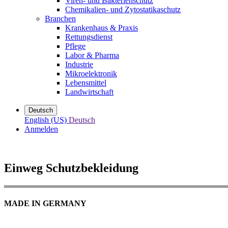
Viren- und Bakterienschutz
Chemikalien- und Zytostatikaschutz
Branchen
Krankenhaus & Praxis
Rettungsdienst
Pflege
Labor & Pharma
Industrie
Mikroelektronik
Lebensmittel
Landwirtschaft
Deutsch
English (US)
Deutsch
Anmelden
Einweg Schutzbekleidung
MADE IN GERMANY