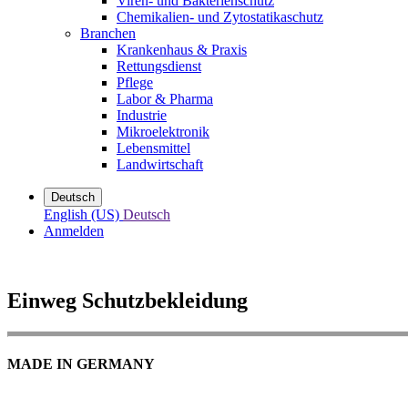
Viren- und Bakterienschutz
Chemikalien- und Zytostatikaschutz
Branchen
Krankenhaus & Praxis
Rettungsdienst
Pflege
Labor & Pharma
Industrie
Mikroelektronik
Lebensmittel
Landwirtschaft
Deutsch
English (US)
Deutsch
Anmelden
Einweg Schutzbekleidung
MADE IN GERMANY