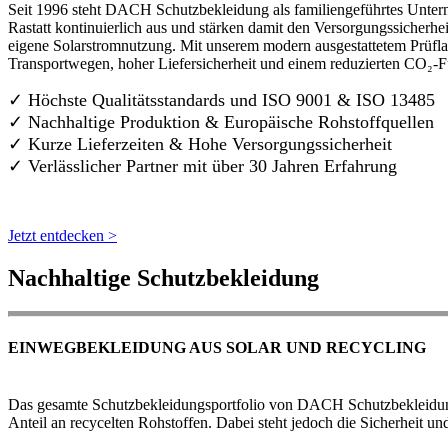
Seit 1996 steht DACH Schutzbekleidung als familiengeführtes Untern
Rastatt kontinuierlich aus und stärken damit den Versorgungssicherh
eigene Solarstromnutzung. Mit unserem modern ausgestattetem Prüflab
Transportwegen, hoher Liefersicherheit und einem reduzierten CO₂-
✓ Höchste Qualitätsstandards und ISO 9001 & ISO 13485
✓ Nachhaltige Produktion & Europäische Rohstoffquellen
✓ Kurze Lieferzeiten & Hohe Versorgungssicherheit
✓ Verlässlicher Partner mit über 30 Jahren Erfahrung
Jetzt entdecken >
Nachhaltige Schutzbekleidung
EINWEGBEKLEIDUNG AUS SOLAR UND RECYCLING
Das gesamte Schutzbekleidungsportfolio von DACH Schutzbekleidung w
Anteil an recycelten Rohstoffen. Dabei steht jedoch die Sicherheit un