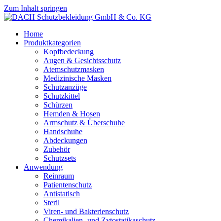
Zum Inhalt springen
Home
Produktkategorien
Kopfbedeckung
Augen & Gesichtsschutz
Atemschutzmasken
Medizinische Masken
Schutzanzüge
Schutzkittel
Schürzen
Hemden & Hosen
Armschutz & Überschuhe
Handschuhe
Abdeckungen
Zubehör
Schutzsets
Anwendung
Reinraum
Patientenschutz
Antistatisch
Steril
Viren- und Bakterienschutz
Chemikalien- und Zytostatikaschutz