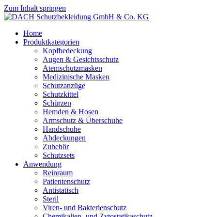
Zum Inhalt springen
Home
Produktkategorien
Kopfbedeckung
Augen & Gesichtsschutz
Atemschutzmasken
Medizinische Masken
Schutzanzüge
Schutzkittel
Schürzen
Hemden & Hosen
Armschutz & Überschuhe
Handschuhe
Abdeckungen
Zubehör
Schutzsets
Anwendung
Reinraum
Patientenschutz
Antistatisch
Steril
Viren- und Bakterienschutz
Chemikalien- und Zytostatikaschutz