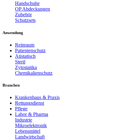
Handschuhe
OP Abdeckungen
Zubehör
Schutzsets
Anwendung
Reinraum
Patientenschutz
Atistatisch
Steril
Zytostatika
Chemikalienschutz
Branchen
Krankenhaus & Praxis
Rettungsdienst
Pflege
Labor & Pharma
Industrie
Mikroelektronik
Lebensmittel
Landwirtschaft