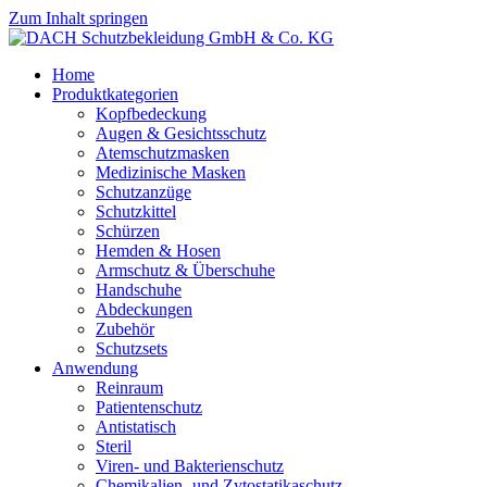
Zum Inhalt springen
Home
Produktkategorien
Kopfbedeckung
Augen & Gesichtsschutz
Atemschutzmasken
Medizinische Masken
Schutzanzüge
Schutzkittel
Schürzen
Hemden & Hosen
Armschutz & Überschuhe
Handschuhe
Abdeckungen
Zubehör
Schutzsets
Anwendung
Reinraum
Patientenschutz
Antistatisch
Steril
Viren- und Bakterienschutz
Chemikalien- und Zytostatikaschutz