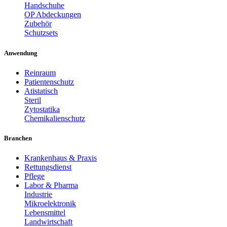
Handschuhe
OP Abdeckungen
Zubehör
Schutzsets
Anwendung
Reinraum
Patientenschutz
Atistatisch
Steril
Zytostatika
Chemikalienschutz
Branchen
Krankenhaus & Praxis
Rettungsdienst
Pflege
Labor & Pharma
Industrie
Mikroelektronik
Lebensmittel
Landwirtschaft