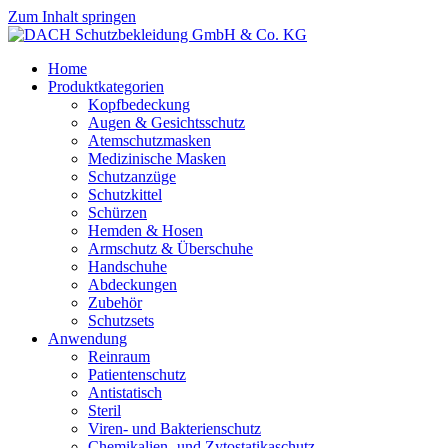
Zum Inhalt springen
Home
Produktkategorien
Kopfbedeckung
Augen & Gesichtsschutz
Atemschutzmasken
Medizinische Masken
Schutzanzüge
Schutzkittel
Schürzen
Hemden & Hosen
Armschutz & Überschuhe
Handschuhe
Abdeckungen
Zubehör
Schutzsets
Anwendung
Reinraum
Patientenschutz
Antistatisch
Steril
Viren- und Bakterienschutz
Chemikalien- und Zytostatikaschutz