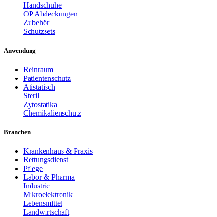
Handschuhe
OP Abdeckungen
Zubehör
Schutzsets
Anwendung
Reinraum
Patientenschutz
Atistatisch
Steril
Zytostatika
Chemikalienschutz
Branchen
Krankenhaus & Praxis
Rettungsdienst
Pflege
Labor & Pharma
Industrie
Mikroelektronik
Lebensmittel
Landwirtschaft