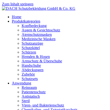
Zum Inhalt springen
Home
Produktkategorien
Kopfbedeckung
Augen & Gesichtsschutz
Atemschutzmasken
Medizinische Masken
Schutzanzüge
Schutzkittel
Schürzen
Hemden & Hosen
Armschutz & Überschuhe
Handschuhe
Abdeckungen
Zubehör
Schutzsets
Anwendung
Reinraum
Patientenschutz
Antistatisch
Steril
Viren- und Bakterienschutz
Chemikalien- und Zytostatikaschutz