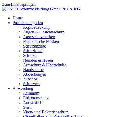
Zum Inhalt springen
Home
Produktkategorien
Kopfbedeckung
Augen & Gesichtsschutz
Atemschutzmasken
Medizinische Masken
Schutzanzüge
Schutzkittel
Schürzen
Hemden & Hosen
Armschutz & Überschuhe
Handschuhe
Abdeckungen
Zubehör
Schutzsets
Anwendung
Reinraum
Patientenschutz
Antistatisch
Steril
Viren- und Bakterienschutz
Chemikalien- und Zytostatikaschutz