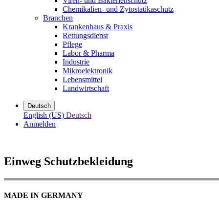
Viren- und Bakterienschutz
Chemikalien- und Zytostatikaschutz
Branchen
Krankenhaus & Praxis
Rettungsdienst
Pflege
Labor & Pharma
Industrie
Mikroelektronik
Lebensmittel
Landwirtschaft
Deutsch
English (US)
Deutsch
Anmelden
Einweg Schutzbekleidung
MADE IN GERMANY