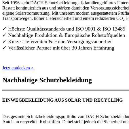
Seit 1996 steht DACH Schutzbekleidung als familiengeführtes Untern
Rastatt kontinuierlich aus und stärken damit den Versorgungssicherh
eigene Solarstromnutzung. Mit unserem modern ausgestattetem Prüflab
Transportwegen, hoher Liefersicherheit und einem reduzierten CO₂-
✓ Höchste Qualitätsstandards und ISO 9001 & ISO 13485
✓ Nachhaltige Produktion & Europäische Rohstoffquellen
✓ Kurze Lieferzeiten & Hohe Versorgungssicherheit
✓ Verlässlicher Partner mit über 30 Jahren Erfahrung
Jetzt entdecken >
Nachhaltige Schutzbekleidung
EINWEGBEKLEIDUNG AUS SOLAR UND RECYCLING
Das gesamte Schutzbekleidungsportfolio von DACH Schutzbekleidung w
Anteil an recycelten Rohstoffen. Dabei steht jedoch die Sicherheit un