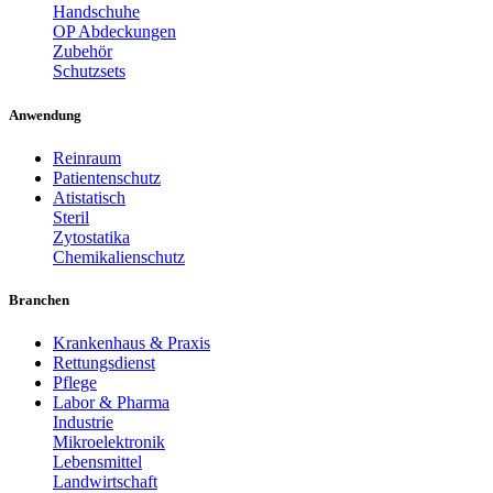
Handschuhe
OP Abdeckungen
Zubehör
Schutzsets
Anwendung
Reinraum
Patientenschutz
Atistatisch
Steril
Zytostatika
Chemikalienschutz
Branchen
Krankenhaus & Praxis
Rettungsdienst
Pflege
Labor & Pharma
Industrie
Mikroelektronik
Lebensmittel
Landwirtschaft