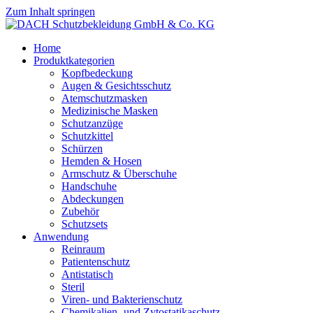
Zum Inhalt springen
Home
Produktkategorien
Kopfbedeckung
Augen & Gesichtsschutz
Atemschutzmasken
Medizinische Masken
Schutzanzüge
Schutzkittel
Schürzen
Hemden & Hosen
Armschutz & Überschuhe
Handschuhe
Abdeckungen
Zubehör
Schutzsets
Anwendung
Reinraum
Patientenschutz
Antistatisch
Steril
Viren- und Bakterienschutz
Chemikalien- und Zytostatikaschutz