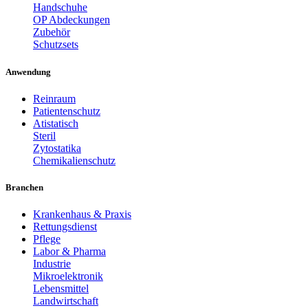
Handschuhe
OP Abdeckungen
Zubehör
Schutzsets
Anwendung
Reinraum
Patientenschutz
Atistatisch
Steril
Zytostatika
Chemikalienschutz
Branchen
Krankenhaus & Praxis
Rettungsdienst
Pflege
Labor & Pharma
Industrie
Mikroelektronik
Lebensmittel
Landwirtschaft