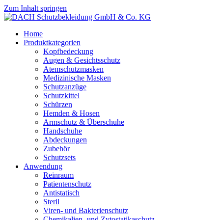
Zum Inhalt springen
Home
Produktkategorien
Kopfbedeckung
Augen & Gesichtsschutz
Atemschutzmasken
Medizinische Masken
Schutzanzüge
Schutzkittel
Schürzen
Hemden & Hosen
Armschutz & Überschuhe
Handschuhe
Abdeckungen
Zubehör
Schutzsets
Anwendung
Reinraum
Patientenschutz
Antistatisch
Steril
Viren- und Bakterienschutz
Chemikalien- und Zytostatikaschutz