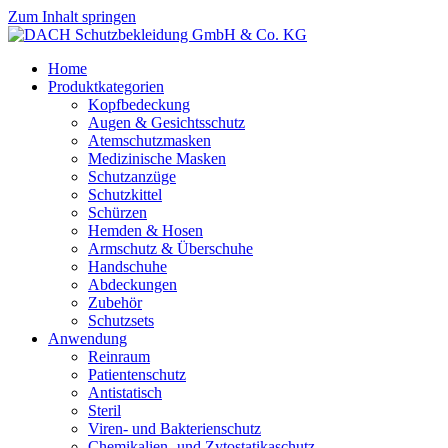
Zum Inhalt springen
Home
Produktkategorien
Kopfbedeckung
Augen & Gesichtsschutz
Atemschutzmasken
Medizinische Masken
Schutzanzüge
Schutzkittel
Schürzen
Hemden & Hosen
Armschutz & Überschuhe
Handschuhe
Abdeckungen
Zubehör
Schutzsets
Anwendung
Reinraum
Patientenschutz
Antistatisch
Steril
Viren- und Bakterienschutz
Chemikalien- und Zytostatikaschutz