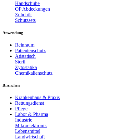
Handschuhe
OP Abdeckungen
Zubehör
Schutzsets
Anwendung
Reinraum
Patientenschutz
Atistatisch
Steril
Zytostatika
Chemikalienschutz
Branchen
Krankenhaus & Praxis
Rettungsdienst
Pflege
Labor & Pharma
Industrie
Mikroelektronik
Lebensmittel
Landwirtschaft