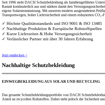
Seit 1996 steht DACH Schutzbekleidung als familiengeführtes Untern
Rastatt kontinuierlich aus und stärken damit den Versorgungssicherh
eigene Solarstromnutzung. Mit unserem modern ausgestattetem Prüflab
Transportwegen, hoher Liefersicherheit und einem reduzierten CO₂-
✓ Höchste Qualitätsstandards und ISO 9001 & ISO 13485
✓ Nachhaltige Produktion & Europäische Rohstoffquellen
✓ Kurze Lieferzeiten & Hohe Versorgungssicherheit
✓ Verlässlicher Partner mit über 30 Jahren Erfahrung
Jetzt entdecken >
Nachhaltige Schutzbekleidung
EINWEGBEKLEIDUNG AUS SOLAR UND RECYCLING
Das gesamte Schutzbekleidungsportfolio von DACH Schutzbekleidung w
Anteil an recycelten Rohstoffen. Dabei steht jedoch die Sicherheit un