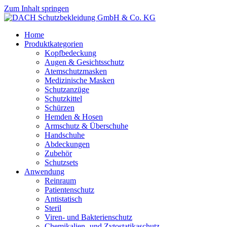
Zum Inhalt springen
Home
Produktkategorien
Kopfbedeckung
Augen & Gesichtsschutz
Atemschutzmasken
Medizinische Masken
Schutzanzüge
Schutzkittel
Schürzen
Hemden & Hosen
Armschutz & Überschuhe
Handschuhe
Abdeckungen
Zubehör
Schutzsets
Anwendung
Reinraum
Patientenschutz
Antistatisch
Steril
Viren- und Bakterienschutz
Chemikalien- und Zytostatikaschutz