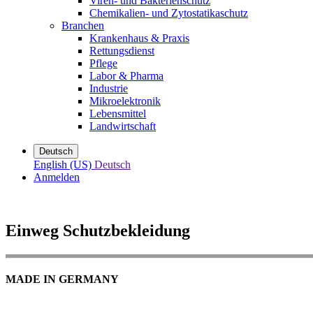
Viren- und Bakterienschutz
Chemikalien- und Zytostatikaschutz
Branchen
Krankenhaus & Praxis
Rettungsdienst
Pflege
Labor & Pharma
Industrie
Mikroelektronik
Lebensmittel
Landwirtschaft
Deutsch
English (US)
Deutsch
Anmelden
Einweg Schutzbekleidung
MADE IN GERMANY