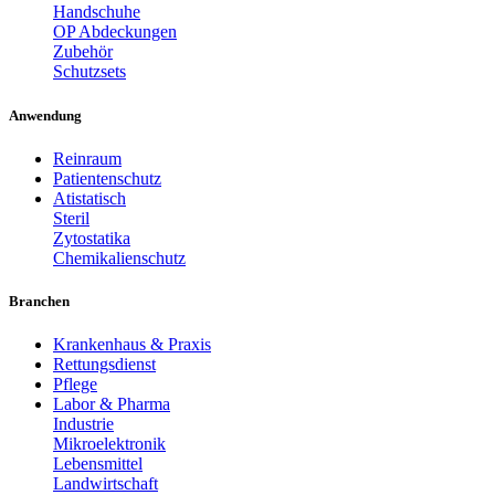
Handschuhe
OP Abdeckungen
Zubehör
Schutzsets
Anwendung
Reinraum
Patientenschutz
Atistatisch
Steril
Zytostatika
Chemikalienschutz
Branchen
Krankenhaus & Praxis
Rettungsdienst
Pflege
Labor & Pharma
Industrie
Mikroelektronik
Lebensmittel
Landwirtschaft