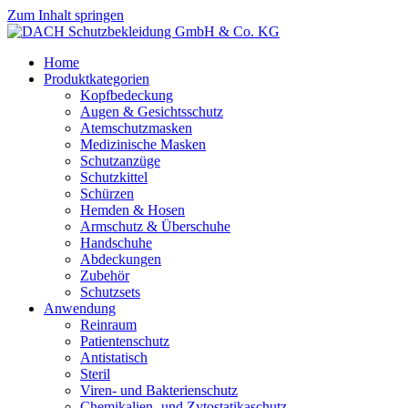
Zum Inhalt springen
Home
Produktkategorien
Kopfbedeckung
Augen & Gesichtsschutz
Atemschutzmasken
Medizinische Masken
Schutzanzüge
Schutzkittel
Schürzen
Hemden & Hosen
Armschutz & Überschuhe
Handschuhe
Abdeckungen
Zubehör
Schutzsets
Anwendung
Reinraum
Patientenschutz
Antistatisch
Steril
Viren- und Bakterienschutz
Chemikalien- und Zytostatikaschutz