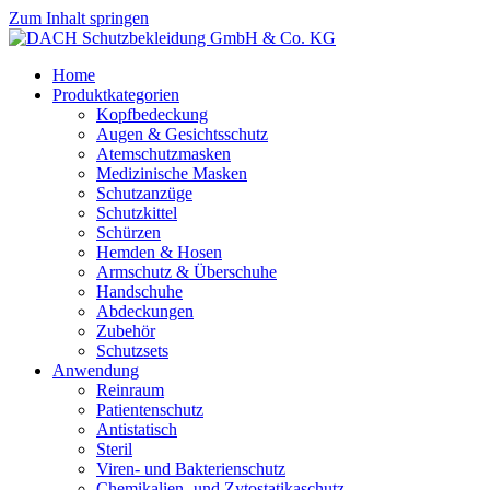
Zum Inhalt springen
Home
Produktkategorien
Kopfbedeckung
Augen & Gesichtsschutz
Atemschutzmasken
Medizinische Masken
Schutzanzüge
Schutzkittel
Schürzen
Hemden & Hosen
Armschutz & Überschuhe
Handschuhe
Abdeckungen
Zubehör
Schutzsets
Anwendung
Reinraum
Patientenschutz
Antistatisch
Steril
Viren- und Bakterienschutz
Chemikalien- und Zytostatikaschutz