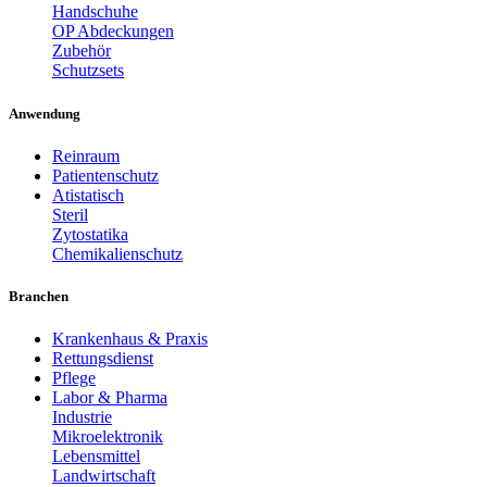
Handschuhe
OP Abdeckungen
Zubehör
Schutzsets
Anwendung
Reinraum
Patientenschutz
Atistatisch
Steril
Zytostatika
Chemikalienschutz
Branchen
Krankenhaus & Praxis
Rettungsdienst
Pflege
Labor & Pharma
Industrie
Mikroelektronik
Lebensmittel
Landwirtschaft