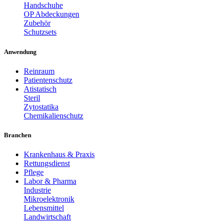
Handschuhe
OP Abdeckungen
Zubehör
Schutzsets
Anwendung
Reinraum
Patientenschutz
Atistatisch
Steril
Zytostatika
Chemikalienschutz
Branchen
Krankenhaus & Praxis
Rettungsdienst
Pflege
Labor & Pharma
Industrie
Mikroelektronik
Lebensmittel
Landwirtschaft