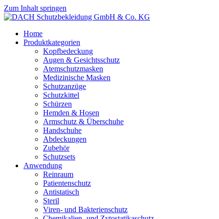
Zum Inhalt springen
Home
Produktkategorien
Kopfbedeckung
Augen & Gesichtsschutz
Atemschutzmasken
Medizinische Masken
Schutzanzüge
Schutzkittel
Schürzen
Hemden & Hosen
Armschutz & Überschuhe
Handschuhe
Abdeckungen
Zubehör
Schutzsets
Anwendung
Reinraum
Patientenschutz
Antistatisch
Steril
Viren- und Bakterienschutz
Chemikalien- und Zytostatikaschutz