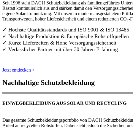
Seit 1996 steht DACH Schutzbekleidung als familiengeführtes Untern
Rastatt kontinuierlich aus und stärken damit den Versorgungssicherh
eigene Solarstromnutzung. Mit unserem modern ausgestattetem Prüflab
Transportwegen, hoher Liefersicherheit und einem reduzierten CO₂-
✓ Höchste Qualitätsstandards und ISO 9001 & ISO 13485
✓ Nachhaltige Produktion & Europäische Rohstoffquellen
✓ Kurze Lieferzeiten & Hohe Versorgungssicherheit
✓ Verlässlicher Partner mit über 30 Jahren Erfahrung
Jetzt entdecken >
Nachhaltige Schutzbekleidung
EINWEGBEKLEIDUNG AUS SOLAR UND RECYCLING
Das gesamte Schutzbekleidungsportfolio von DACH Schutzbekleidung w
Anteil an recycelten Rohstoffen. Dabei steht jedoch die Sicherheit un