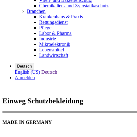
Viren- und Bakterienschutz
Chemikalien- und Zytostatikaschutz
Branchen
Krankenhaus & Praxis
Rettungsdienst
Pflege
Labor & Pharma
Industrie
Mikroelektronik
Lebensmittel
Landwirtschaft
Deutsch
English (US)
Deutsch
Anmelden
Einweg Schutzbekleidung
MADE IN GERMANY