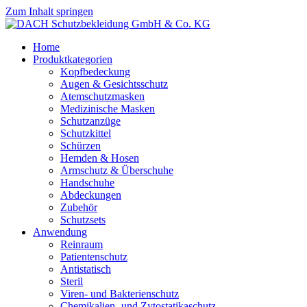
Zum Inhalt springen
Home
Produktkategorien
Kopfbedeckung
Augen & Gesichtsschutz
Atemschutzmasken
Medizinische Masken
Schutzanzüge
Schutzkittel
Schürzen
Hemden & Hosen
Armschutz & Überschuhe
Handschuhe
Abdeckungen
Zubehör
Schutzsets
Anwendung
Reinraum
Patientenschutz
Antistatisch
Steril
Viren- und Bakterienschutz
Chemikalien- und Zytostatikaschutz