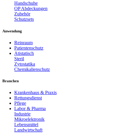
Handschuhe
OP Abdeckungen
Zubehör
Schutzsets
Anwendung
Reinraum
Patientenschutz
Atistatisch
Steril
Zytostatika
Chemikalienschutz
Branchen
Krankenhaus & Praxis
Rettungsdienst
Pflege
Labor & Pharma
Industrie
Mikroelektronik
Lebensmittel
Landwirtschaft