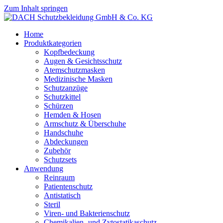
Zum Inhalt springen
Home
Produktkategorien
Kopfbedeckung
Augen & Gesichtsschutz
Atemschutzmasken
Medizinische Masken
Schutzanzüge
Schutzkittel
Schürzen
Hemden & Hosen
Armschutz & Überschuhe
Handschuhe
Abdeckungen
Zubehör
Schutzsets
Anwendung
Reinraum
Patientenschutz
Antistatisch
Steril
Viren- und Bakterienschutz
Chemikalien- und Zytostatikaschutz