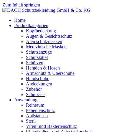
Zum Inhalt springen
Home
Produktkategorien
Kopfbedeckung
Augen & Gesichtsschutz
Atemschutzmasken
Medizinische Masken
Schutzanzüge
Schutzkittel
Schürzen
Hemden & Hosen
Armschutz & Überschuhe
Handschuhe
Abdeckungen
Zubehör
Schutzsets
Anwendung
Reinraum
Patientenschutz
Antistatisch
Steril
Viren- und Bakterienschutz
Chemikalien- und Zytostatikaschutz