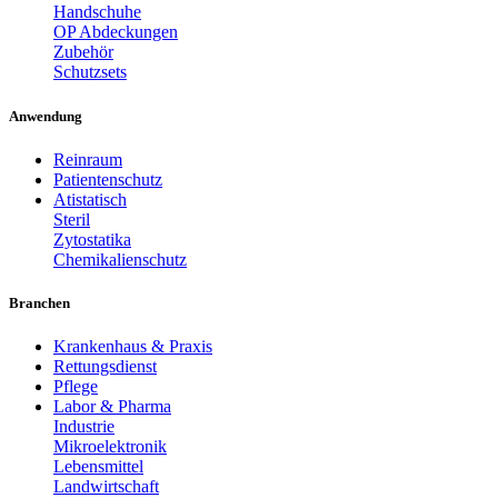
Handschuhe
OP Abdeckungen
Zubehör
Schutzsets
Anwendung
Reinraum
Patientenschutz
Atistatisch
Steril
Zytostatika
Chemikalienschutz
Branchen
Krankenhaus & Praxis
Rettungsdienst
Pflege
Labor & Pharma
Industrie
Mikroelektronik
Lebensmittel
Landwirtschaft