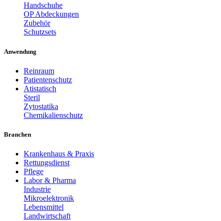
Handschuhe
OP Abdeckungen
Zubehör
Schutzsets
Anwendung
Reinraum
Patientenschutz
Atistatisch
Steril
Zytostatika
Chemikalienschutz
Branchen
Krankenhaus & Praxis
Rettungsdienst
Pflege
Labor & Pharma
Industrie
Mikroelektronik
Lebensmittel
Landwirtschaft