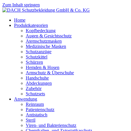
Zum Inhalt springen
Home
Produktkategorien
Kopfbedeckung
Augen & Gesichtsschutz
Atemschutzmasken
Medizinische Masken
Schutzanzüge
Schutzkittel
Schürzen
Hemden & Hosen
Armschutz & Überschuhe
Handschuhe
Abdeckungen
Zubehör
Schutzsets
Anwendung
Reinraum
Patientenschutz
Antistatisch
Steril
Viren- und Bakterienschutz
Chemikalien- und Zytostatikaschutz