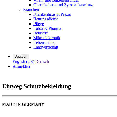
Viren- und Bakterienschutz
Chemikalien- und Zytostatikaschutz
Branchen
Krankenhaus & Praxis
Rettungsdienst
Pflege
Labor & Pharma
Industrie
Mikroelektronik
Lebensmittel
Landwirtschaft
Deutsch
English (US)
Deutsch
Anmelden
Einweg Schutzbekleidung
MADE IN GERMANY