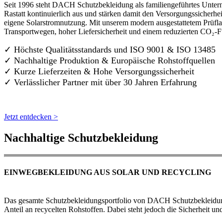
Seit 1996 steht DACH Schutzbekleidung als familiengeführtes Untern
Rastatt kontinuierlich aus und stärken damit den Versorgungssicherh
eigene Solarstromnutzung. Mit unserem modern ausgestattetem Prüflab
Transportwegen, hoher Liefersicherheit und einem reduzierten CO₂-
✓ Höchste Qualitätsstandards und ISO 9001 & ISO 13485
✓ Nachhaltige Produktion & Europäische Rohstoffquellen
✓ Kurze Lieferzeiten & Hohe Versorgungssicherheit
✓ Verlässlicher Partner mit über 30 Jahren Erfahrung
Jetzt entdecken >
Nachhaltige Schutzbekleidung
EINWEGBEKLEIDUNG AUS SOLAR UND RECYCLING
Das gesamte Schutzbekleidungsportfolio von DACH Schutzbekleidung w
Anteil an recycelten Rohstoffen. Dabei steht jedoch die Sicherheit un