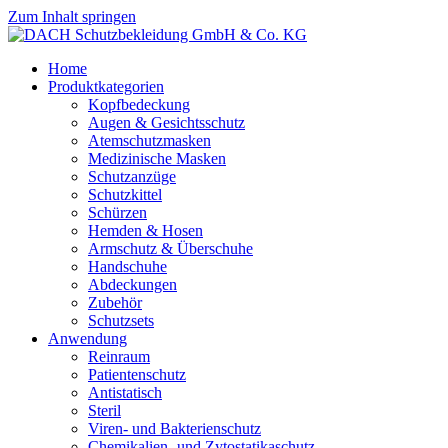
Zum Inhalt springen
Home
Produktkategorien
Kopfbedeckung
Augen & Gesichtsschutz
Atemschutzmasken
Medizinische Masken
Schutzanzüge
Schutzkittel
Schürzen
Hemden & Hosen
Armschutz & Überschuhe
Handschuhe
Abdeckungen
Zubehör
Schutzsets
Anwendung
Reinraum
Patientenschutz
Antistatisch
Steril
Viren- und Bakterienschutz
Chemikalien- und Zytostatikaschutz