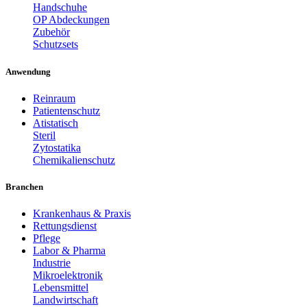
Handschuhe
OP Abdeckungen
Zubehör
Schutzsets
Anwendung
Reinraum
Patientenschutz
Atistatisch
Steril
Zytostatika
Chemikalienschutz
Branchen
Krankenhaus & Praxis
Rettungsdienst
Pflege
Labor & Pharma
Industrie
Mikroelektronik
Lebensmittel
Landwirtschaft