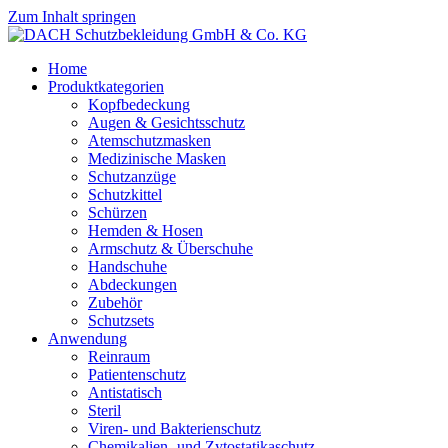
Zum Inhalt springen
Home
Produktkategorien
Kopfbedeckung
Augen & Gesichtsschutz
Atemschutzmasken
Medizinische Masken
Schutzanzüge
Schutzkittel
Schürzen
Hemden & Hosen
Armschutz & Überschuhe
Handschuhe
Abdeckungen
Zubehör
Schutzsets
Anwendung
Reinraum
Patientenschutz
Antistatisch
Steril
Viren- und Bakterienschutz
Chemikalien- und Zytostatikaschutz