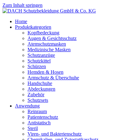
Zum Inhalt springen
Home
Produktkategorien
Kopfbedeckung
Augen & Gesichtsschutz
Atemschutzmasken
Medizinische Masken
Schutzanzüge
Schutzkittel
Schürzen
Hemden & Hosen
Armschutz & Überschuhe
Handschuhe
Abdeckungen
Zubehör
Schutzsets
Anwendung
Reinraum
Patientenschutz
Antistatisch
Steril
Viren- und Bakterienschutz
Chemikalien- und Zytostatikaschutz