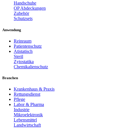
Handschuhe
OP Abdeckungen
Zubehör
Schutzsets
Anwendung
Reinraum
Patientenschutz
Atistatisch
Steril
Zytostatika
Chemikalienschutz
Branchen
Krankenhaus & Praxis
Rettungsdienst
Pflege
Labor & Pharma
Industrie
Mikroelektronik
Lebensmittel
Landwirtschaft