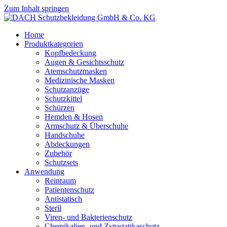
Zum Inhalt springen
Home
Produktkategorien
Kopfbedeckung
Augen & Gesichtsschutz
Atemschutzmasken
Medizinische Masken
Schutzanzüge
Schutzkittel
Schürzen
Hemden & Hosen
Armschutz & Überschuhe
Handschuhe
Abdeckungen
Zubehör
Schutzsets
Anwendung
Reinraum
Patientenschutz
Antistatisch
Steril
Viren- und Bakterienschutz
Chemikalien- und Zytostatikaschutz