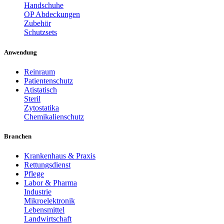
Handschuhe
OP Abdeckungen
Zubehör
Schutzsets
Anwendung
Reinraum
Patientenschutz
Atistatisch
Steril
Zytostatika
Chemikalienschutz
Branchen
Krankenhaus & Praxis
Rettungsdienst
Pflege
Labor & Pharma
Industrie
Mikroelektronik
Lebensmittel
Landwirtschaft