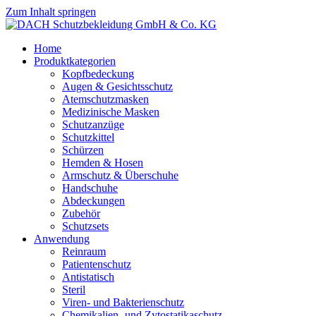
Zum Inhalt springen
Home
Produktkategorien
Kopfbedeckung
Augen & Gesichtsschutz
Atemschutzmasken
Medizinische Masken
Schutzanzüge
Schutzkittel
Schürzen
Hemden & Hosen
Armschutz & Überschuhe
Handschuhe
Abdeckungen
Zubehör
Schutzsets
Anwendung
Reinraum
Patientenschutz
Antistatisch
Steril
Viren- und Bakterienschutz
Chemikalien- und Zytostatikaschutz