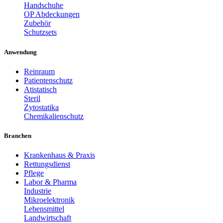
Handschuhe
OP Abdeckungen
Zubehör
Schutzsets
Anwendung
Reinraum
Patientenschutz
Atistatisch
Steril
Zytostatika
Chemikalienschutz
Branchen
Krankenhaus & Praxis
Rettungsdienst
Pflege
Labor & Pharma
Industrie
Mikroelektronik
Lebensmittel
Landwirtschaft