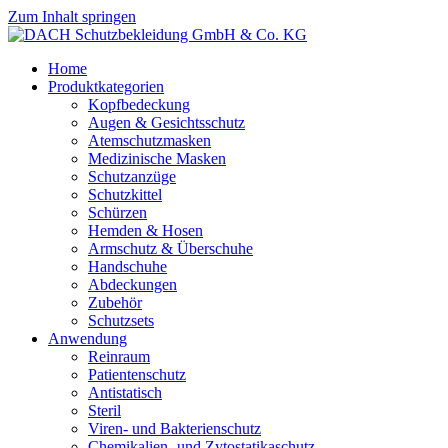
Zum Inhalt springen
Home
Produktkategorien
Kopfbedeckung
Augen & Gesichtsschutz
Atemschutzmasken
Medizinische Masken
Schutzanzüge
Schutzkittel
Schürzen
Hemden & Hosen
Armschutz & Überschuhe
Handschuhe
Abdeckungen
Zubehör
Schutzsets
Anwendung
Reinraum
Patientenschutz
Antistatisch
Steril
Viren- und Bakterienschutz
Chemikalien- und Zytostatikaschutz