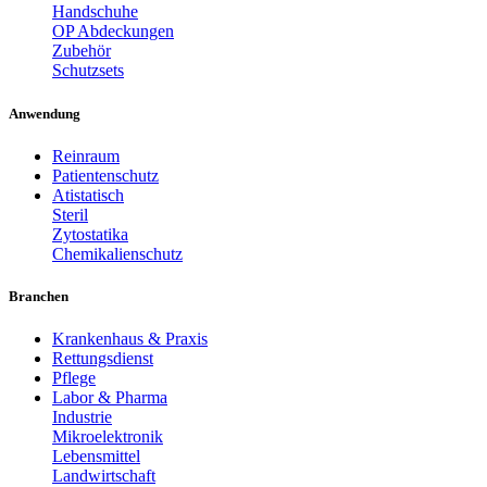
Handschuhe
OP Abdeckungen
Zubehör
Schutzsets
Anwendung
Reinraum
Patientenschutz
Atistatisch
Steril
Zytostatika
Chemikalienschutz
Branchen
Krankenhaus & Praxis
Rettungsdienst
Pflege
Labor & Pharma
Industrie
Mikroelektronik
Lebensmittel
Landwirtschaft