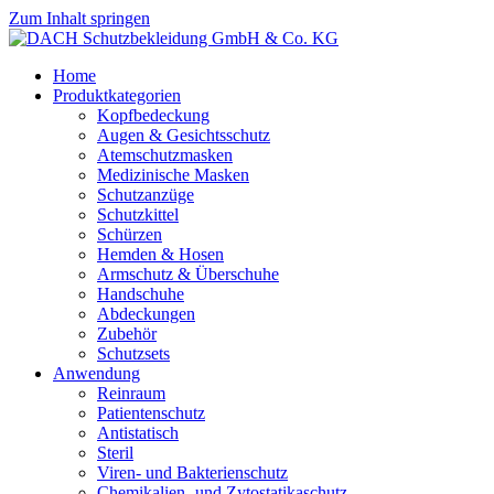
Zum Inhalt springen
Home
Produktkategorien
Kopfbedeckung
Augen & Gesichtsschutz
Atemschutzmasken
Medizinische Masken
Schutzanzüge
Schutzkittel
Schürzen
Hemden & Hosen
Armschutz & Überschuhe
Handschuhe
Abdeckungen
Zubehör
Schutzsets
Anwendung
Reinraum
Patientenschutz
Antistatisch
Steril
Viren- und Bakterienschutz
Chemikalien- und Zytostatikaschutz