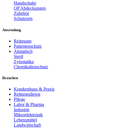
Handschuhe
OP Abdeckungen
Zubehör
Schutzsets
Anwendung
Reinraum
Patientenschutz
Atistatisch
Steril
Zytostatika
Chemikalienschutz
Branchen
Krankenhaus & Praxis
Rettungsdienst
Pflege
Labor & Pharma
Industrie
Mikroelektronik
Lebensmittel
Landwirtschaft