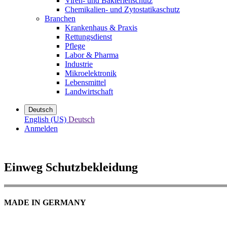
Viren- und Bakterienschutz
Chemikalien- und Zytostatikaschutz
Branchen
Krankenhaus & Praxis
Rettungsdienst
Pflege
Labor & Pharma
Industrie
Mikroelektronik
Lebensmittel
Landwirtschaft
Deutsch
English (US)
Deutsch
Anmelden
Einweg Schutzbekleidung
MADE IN GERMANY