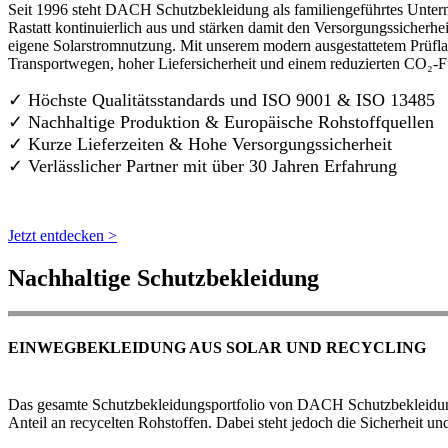
Seit 1996 steht DACH Schutzbekleidung als familiengeführtes Untern
Rastatt kontinuierlich aus und stärken damit den Versorgungssicherh
eigene Solarstromnutzung. Mit unserem modern ausgestattetem Prüflab
Transportwegen, hoher Liefersicherheit und einem reduzierten CO₂-
✓ Höchste Qualitätsstandards und ISO 9001 & ISO 13485
✓ Nachhaltige Produktion & Europäische Rohstoffquellen
✓ Kurze Lieferzeiten & Hohe Versorgungssicherheit
✓ Verlässlicher Partner mit über 30 Jahren Erfahrung
Jetzt entdecken >
Nachhaltige Schutzbekleidung
EINWEGBEKLEIDUNG AUS SOLAR UND RECYCLING
Das gesamte Schutzbekleidungsportfolio von DACH Schutzbekleidung w
Anteil an recycelten Rohstoffen. Dabei steht jedoch die Sicherheit un