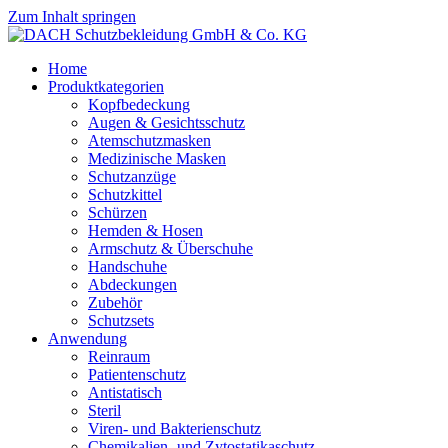
Zum Inhalt springen
Home
Produktkategorien
Kopfbedeckung
Augen & Gesichtsschutz
Atemschutzmasken
Medizinische Masken
Schutzanzüge
Schutzkittel
Schürzen
Hemden & Hosen
Armschutz & Überschuhe
Handschuhe
Abdeckungen
Zubehör
Schutzsets
Anwendung
Reinraum
Patientenschutz
Antistatisch
Steril
Viren- und Bakterienschutz
Chemikalien- und Zytostatikaschutz