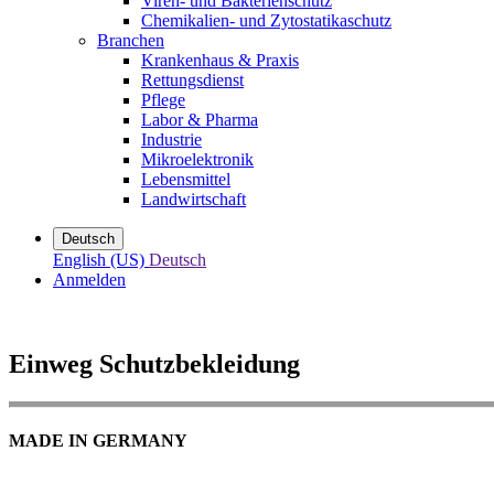
Viren- und Bakterienschutz
Chemikalien- und Zytostatikaschutz
Branchen
Krankenhaus & Praxis
Rettungsdienst
Pflege
Labor & Pharma
Industrie
Mikroelektronik
Lebensmittel
Landwirtschaft
Deutsch
English (US)
Deutsch
Anmelden
Einweg Schutzbekleidung
MADE IN GERMANY