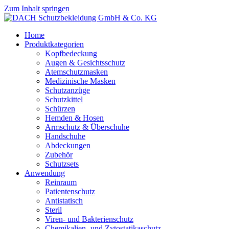
Zum Inhalt springen
Home
Produktkategorien
Kopfbedeckung
Augen & Gesichtsschutz
Atemschutzmasken
Medizinische Masken
Schutzanzüge
Schutzkittel
Schürzen
Hemden & Hosen
Armschutz & Überschuhe
Handschuhe
Abdeckungen
Zubehör
Schutzsets
Anwendung
Reinraum
Patientenschutz
Antistatisch
Steril
Viren- und Bakterienschutz
Chemikalien- und Zytostatikaschutz