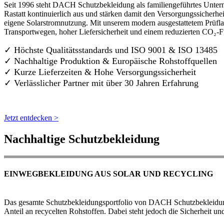
Seit 1996 steht DACH Schutzbekleidung als familiengeführtes Untern
Rastatt kontinuierlich aus und stärken damit den Versorgungssicherh
eigene Solarstromnutzung. Mit unserem modern ausgestattetem Prüflab
Transportwegen, hoher Liefersicherheit und einem reduzierten CO₂-
✓ Höchste Qualitätsstandards und ISO 9001 & ISO 13485
✓ Nachhaltige Produktion & Europäische Rohstoffquellen
✓ Kurze Lieferzeiten & Hohe Versorgungssicherheit
✓ Verlässlicher Partner mit über 30 Jahren Erfahrung
Jetzt entdecken >
Nachhaltige Schutzbekleidung
EINWEGBEKLEIDUNG AUS SOLAR UND RECYCLING
Das gesamte Schutzbekleidungsportfolio von DACH Schutzbekleidung w
Anteil an recycelten Rohstoffen. Dabei steht jedoch die Sicherheit un