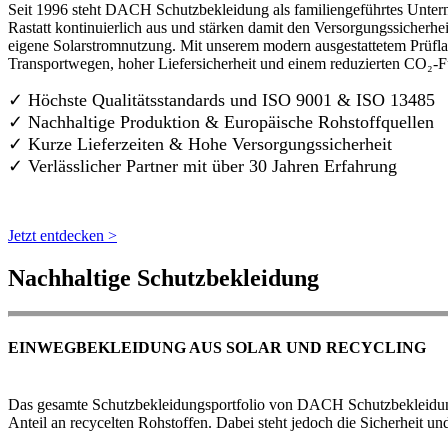
Seit 1996 steht DACH Schutzbekleidung als familiengeführtes Untern
Rastatt kontinuierlich aus und stärken damit den Versorgungssicherh
eigene Solarstromnutzung. Mit unserem modern ausgestattetem Prüflab
Transportwegen, hoher Liefersicherheit und einem reduzierten CO₂-
✓ Höchste Qualitätsstandards und ISO 9001 & ISO 13485
✓ Nachhaltige Produktion & Europäische Rohstoffquellen
✓ Kurze Lieferzeiten & Hohe Versorgungssicherheit
✓ Verlässlicher Partner mit über 30 Jahren Erfahrung
Jetzt entdecken >
Nachhaltige Schutzbekleidung
EINWEGBEKLEIDUNG AUS SOLAR UND RECYCLING
Das gesamte Schutzbekleidungsportfolio von DACH Schutzbekleidung w
Anteil an recycelten Rohstoffen. Dabei steht jedoch die Sicherheit un