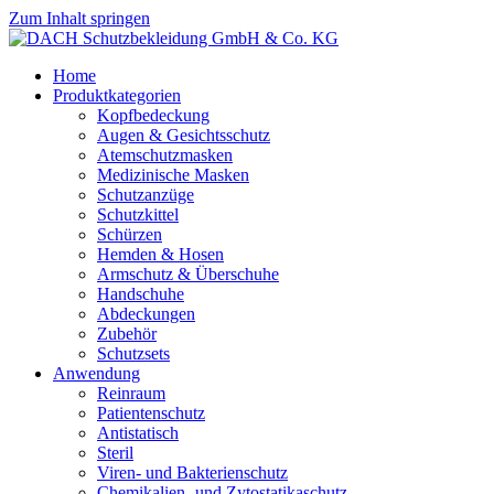
Zum Inhalt springen
Home
Produktkategorien
Kopfbedeckung
Augen & Gesichtsschutz
Atemschutzmasken
Medizinische Masken
Schutzanzüge
Schutzkittel
Schürzen
Hemden & Hosen
Armschutz & Überschuhe
Handschuhe
Abdeckungen
Zubehör
Schutzsets
Anwendung
Reinraum
Patientenschutz
Antistatisch
Steril
Viren- und Bakterienschutz
Chemikalien- und Zytostatikaschutz