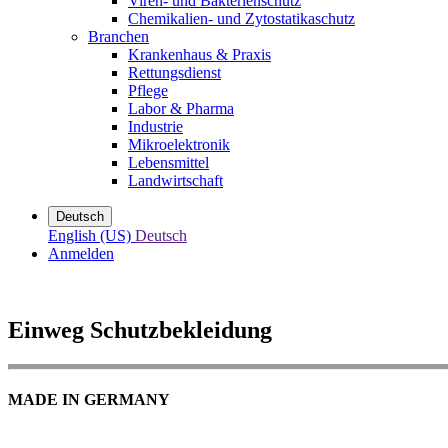
Viren- und Bakterienschutz
Chemikalien- und Zytostatikaschutz
Branchen
Krankenhaus & Praxis
Rettungsdienst
Pflege
Labor & Pharma
Industrie
Mikroelektronik
Lebensmittel
Landwirtschaft
Deutsch
English (US)
Deutsch
Anmelden
Einweg Schutzbekleidung
MADE IN GERMANY