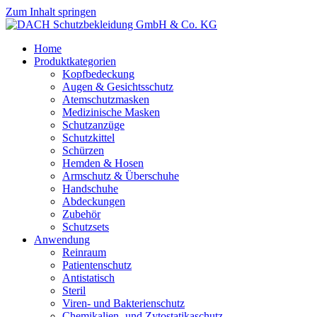
Zum Inhalt springen
Home
Produktkategorien
Kopfbedeckung
Augen & Gesichtsschutz
Atemschutzmasken
Medizinische Masken
Schutzanzüge
Schutzkittel
Schürzen
Hemden & Hosen
Armschutz & Überschuhe
Handschuhe
Abdeckungen
Zubehör
Schutzsets
Anwendung
Reinraum
Patientenschutz
Antistatisch
Steril
Viren- und Bakterienschutz
Chemikalien- und Zytostatikaschutz