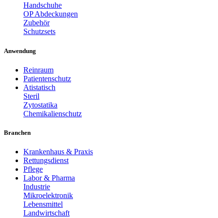
Handschuhe
OP Abdeckungen
Zubehör
Schutzsets
Anwendung
Reinraum
Patientenschutz
Atistatisch
Steril
Zytostatika
Chemikalienschutz
Branchen
Krankenhaus & Praxis
Rettungsdienst
Pflege
Labor & Pharma
Industrie
Mikroelektronik
Lebensmittel
Landwirtschaft