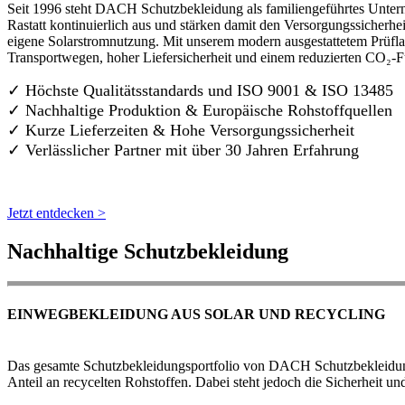
Seit 1996 steht DACH Schutzbekleidung als familiengeführtes Untern
Rastatt kontinuierlich aus und stärken damit den Versorgungssicherh
eigene Solarstromnutzung. Mit unserem modern ausgestattetem Prüflab
Transportwegen, hoher Liefersicherheit und einem reduzierten CO₂-
✓ Höchste Qualitätsstandards und ISO 9001 & ISO 13485
✓ Nachhaltige Produktion & Europäische Rohstoffquellen
✓ Kurze Lieferzeiten & Hohe Versorgungssicherheit
✓ Verlässlicher Partner mit über 30 Jahren Erfahrung
Jetzt entdecken >
Nachhaltige Schutzbekleidung
EINWEGBEKLEIDUNG AUS SOLAR UND RECYCLING
Das gesamte Schutzbekleidungsportfolio von DACH Schutzbekleidung w
Anteil an recycelten Rohstoffen. Dabei steht jedoch die Sicherheit un