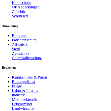
Handschuhe
OP Abdeckungen
Zubehör
Schutzsets
Anwendung
Reinraum
Patientenschutz
Atistatisch
Steril
Zytostatika
Chemikalienschutz
Branchen
Krankenhaus & Praxis
Rettungsdienst
Pflege
Labor & Pharma
Industrie
Mikroelektronik
Lebensmittel
Landwirtschaft