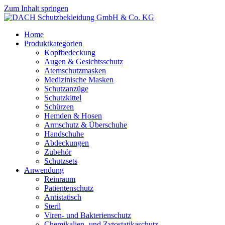
Zum Inhalt springen
Home
Produktkategorien
Kopfbedeckung
Augen & Gesichtsschutz
Atemschutzmasken
Medizinische Masken
Schutzanzüge
Schutzkittel
Schürzen
Hemden & Hosen
Armschutz & Überschuhe
Handschuhe
Abdeckungen
Zubehör
Schutzsets
Anwendung
Reinraum
Patientenschutz
Antistatisch
Steril
Viren- und Bakterienschutz
Chemikalien- und Zytostatikaschutz