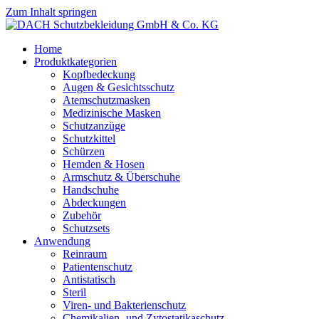
Zum Inhalt springen
Home
Produktkategorien
Kopfbedeckung
Augen & Gesichtsschutz
Atemschutzmasken
Medizinische Masken
Schutzanzüge
Schutzkittel
Schürzen
Hemden & Hosen
Armschutz & Überschuhe
Handschuhe
Abdeckungen
Zubehör
Schutzsets
Anwendung
Reinraum
Patientenschutz
Antistatisch
Steril
Viren- und Bakterienschutz
Chemikalien- und Zytostatikaschutz