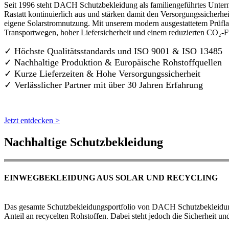
Seit 1996 steht DACH Schutzbekleidung als familiengeführtes Untern
Rastatt kontinuierlich aus und stärken damit den Versorgungssicherh
eigene Solarstromnutzung. Mit unserem modern ausgestattetem Prüflab
Transportwegen, hoher Liefersicherheit und einem reduzierten CO₂-
✓ Höchste Qualitätsstandards und ISO 9001 & ISO 13485
✓ Nachhaltige Produktion & Europäische Rohstoffquellen
✓ Kurze Lieferzeiten & Hohe Versorgungssicherheit
✓ Verlässlicher Partner mit über 30 Jahren Erfahrung
Jetzt entdecken >
Nachhaltige Schutzbekleidung
EINWEGBEKLEIDUNG AUS SOLAR UND RECYCLING
Das gesamte Schutzbekleidungsportfolio von DACH Schutzbekleidung w
Anteil an recycelten Rohstoffen. Dabei steht jedoch die Sicherheit un