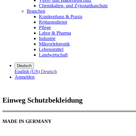
Viren- und Bakterienschutz
Chemikalien- und Zytostatikaschutz
Branchen
Krankenhaus & Praxis
Rettungsdienst
Pflege
Labor & Pharma
Industrie
Mikroelektronik
Lebensmittel
Landwirtschaft
Deutsch
English (US)
Deutsch
Anmelden
Einweg Schutzbekleidung
MADE IN GERMANY