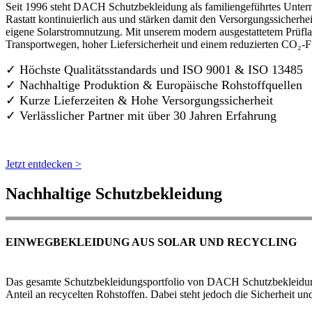
Seit 1996 steht DACH Schutzbekleidung als familiengeführtes Untern
Rastatt kontinuierlich aus und stärken damit den Versorgungssicherh
eigene Solarstromnutzung. Mit unserem modern ausgestattetem Prüflab
Transportwegen, hoher Liefersicherheit und einem reduzierten CO₂-
✓ Höchste Qualitätsstandards und ISO 9001 & ISO 13485
✓ Nachhaltige Produktion & Europäische Rohstoffquellen
✓ Kurze Lieferzeiten & Hohe Versorgungssicherheit
✓ Verlässlicher Partner mit über 30 Jahren Erfahrung
Jetzt entdecken >
Nachhaltige Schutzbekleidung
EINWEGBEKLEIDUNG AUS SOLAR UND RECYCLING
Das gesamte Schutzbekleidungsportfolio von DACH Schutzbekleidung w
Anteil an recycelten Rohstoffen. Dabei steht jedoch die Sicherheit un