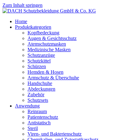
Zum Inhalt springen
Home
Produktkategorien
Kopfbedeckung
Augen & Gesichtsschutz
Atemschutzmasken
Medizinische Masken
Schutzanzüge
Schutzkittel
Schürzen
Hemden & Hosen
Armschutz & Überschuhe
Handschuhe
Abdeckungen
Zubehör
Schutzsets
Anwendung
Reinraum
Patientenschutz
Antistatisch
Steril
Viren- und Bakterienschutz
Chemikalien- und Zytostatikaschutz