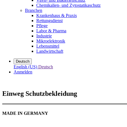
Viren- und Bakterienschutz
Chemikalien- und Zytostatikaschutz
Branchen
Krankenhaus & Praxis
Rettungsdienst
Pflege
Labor & Pharma
Industrie
Mikroelektronik
Lebensmittel
Landwirtschaft
Deutsch
English (US)
Deutsch
Anmelden
Einweg Schutzbekleidung
MADE IN GERMANY