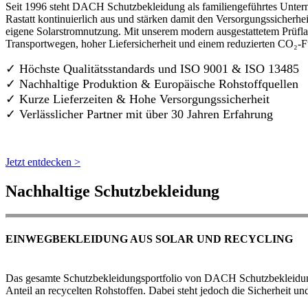
Seit 1996 steht DACH Schutzbekleidung als familiengeführtes Untern
Rastatt kontinuierlich aus und stärken damit den Versorgungssicherh
eigene Solarstromnutzung. Mit unserem modern ausgestattetem Prüflab
Transportwegen, hoher Liefersicherheit und einem reduzierten CO₂-
✓ Höchste Qualitätsstandards und ISO 9001 & ISO 13485
✓ Nachhaltige Produktion & Europäische Rohstoffquellen
✓ Kurze Lieferzeiten & Hohe Versorgungssicherheit
✓ Verlässlicher Partner mit über 30 Jahren Erfahrung
Jetzt entdecken >
Nachhaltige Schutzbekleidung
EINWEGBEKLEIDUNG AUS SOLAR UND RECYCLING
Das gesamte Schutzbekleidungsportfolio von DACH Schutzbekleidung w
Anteil an recycelten Rohstoffen. Dabei steht jedoch die Sicherheit un