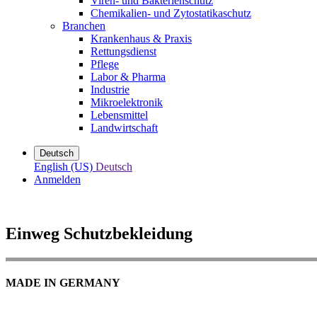
Viren- und Bakterienschutz
Chemikalien- und Zytostatikaschutz
Branchen
Krankenhaus & Praxis
Rettungsdienst
Pflege
Labor & Pharma
Industrie
Mikroelektronik
Lebensmittel
Landwirtschaft
Deutsch
English (US)
Deutsch
Anmelden
Einweg Schutzbekleidung
MADE IN GERMANY