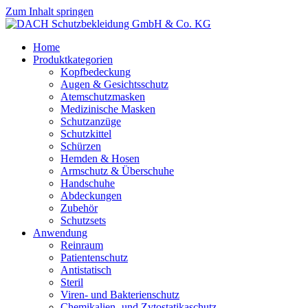
Zum Inhalt springen
Home
Produktkategorien
Kopfbedeckung
Augen & Gesichtsschutz
Atemschutzmasken
Medizinische Masken
Schutzanzüge
Schutzkittel
Schürzen
Hemden & Hosen
Armschutz & Überschuhe
Handschuhe
Abdeckungen
Zubehör
Schutzsets
Anwendung
Reinraum
Patientenschutz
Antistatisch
Steril
Viren- und Bakterienschutz
Chemikalien- und Zytostatikaschutz